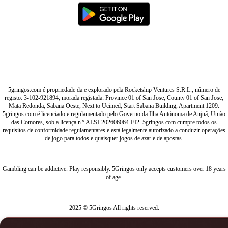
5gringos.com é propriedade da e explorado pela Rocketship Ventures S.R.L., número de
registo: 3-102-921894, morada registada: Province 01 of San Jose, County 01 of San Jose,
Mata Redonda, Sabana Oeste, Next to Ucimed, Start Sabana Building, Apartment 1209.
5gringos.com é licenciado e regulamentado pelo Governo da Ilha Autónoma de Anjuã, União
das Comores, sob a licença n.º ALSI-202606064-FI2. 5gringos.com cumpre todos os
requisitos de conformidade regulamentares e está legalmente autorizado a conduzir operações
de jogo para todos e quaisquer jogos de azar e de apostas.
Gambling can be addictive. Play responsibly. 5Gringos only accepts customers over 18 years
of age.
2025 © 5Gringos All rights reserved.