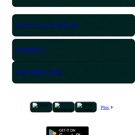
CONDITIONS GÉNÉRALES
PAIEMENTS
NOS PARTENAIRES
Plus