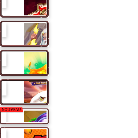
Jouer
Jouer
Jouer
NOUVEAU
Jouer
Jouer