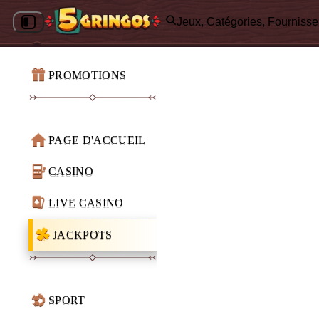
Jeux, Catégories, Fournisse
PROMOTIONS
PAGE D'ACCUEIL
CASINO
LIVE CASINO
JACKPOTS
SPORT