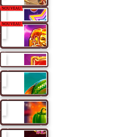
NOUVEAU
Jouer
NOUVEAU
Jouer
Jouer
Jouer
Jouer
Jouer