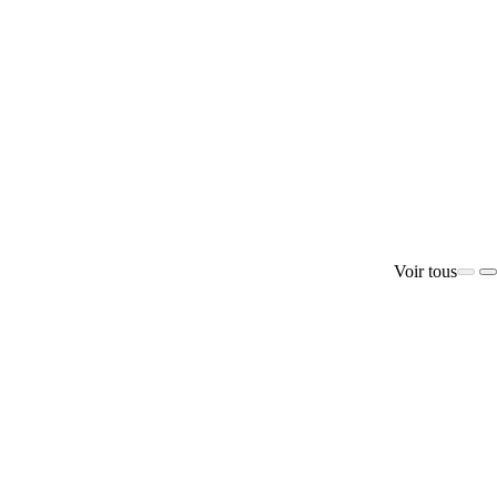
Voir tous