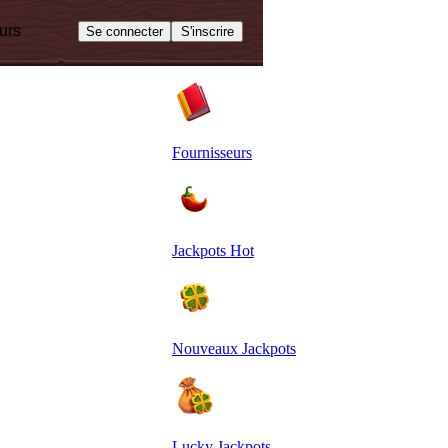
urs
Se connecter
S'inscrire
Fournisseurs
Jackpots Hot
Nouveaux Jackpots
Lucky Jackpots