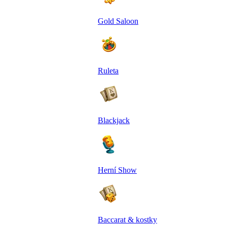
Gold Saloon
Ruleta
Blackjack
Herní Show
Baccarat & kostky