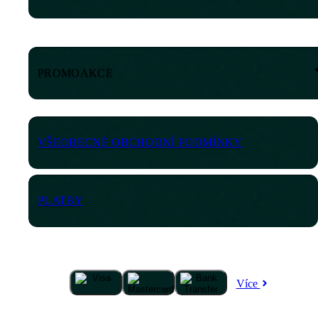
PROMOAKCE
VŠEOBECNÉ OBCHODNÍ PODMÍNKY
PLATBY
Více