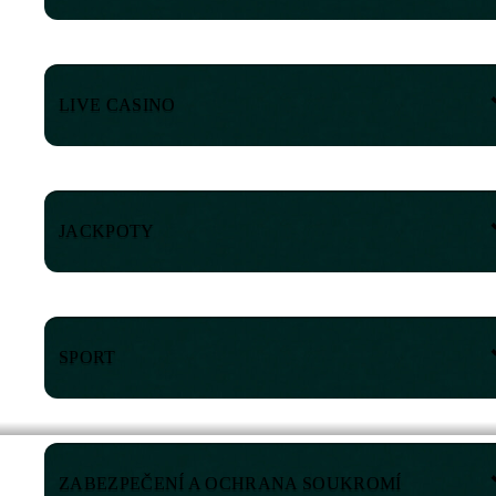
LIVE CASINO
JACKPOTY
SPORT
ZABEZPEČENÍ A OCHRANA SOUKROMÍ