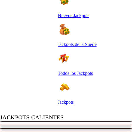
Nuevos Jackpots
Jackpots de la Suerte
Todos los Jackpots
Jackpots
JACKPOTS CALIENTES