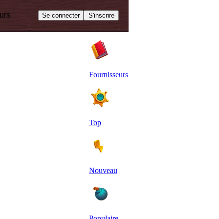
urs
Se connecter
S'inscrire
Fournisseurs
Top
Nouveau
Populaire