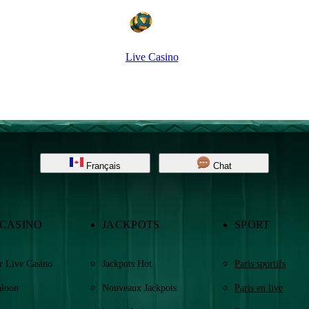
Live Casino
Français
Chat
 CASINO
JACKPOTS
SPORT
r Live Casino
Jackpots Hot
Paris sportifs
aloon
Nouveaux Jackpots
Paris en live