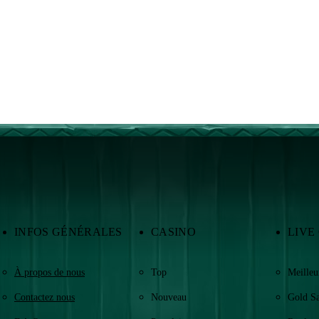
INFOS GÉNÉRALES
CASINO
LIVE
À propos de nous
Top
Meilleu
Contactez nous
Nouveau
Gold S