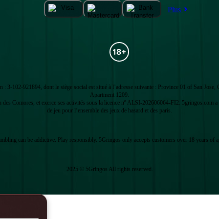
Plus
n : 3-102-921894, dont le siège social est situé à l’adresse suivante : Province 01 of San Jos
Apartment 1209.
es Comores, et exerce ses activités sous la licence nº ALSI-202606064-FI2. 5gringos.com a satis
de jeu pour l’ensemble des jeux de hasard et des paris.
mbling can be addictive. Play responsibly. 5Gringos only accepts customers over 18 years of a
2025 © 5Gringos All rights reserved.