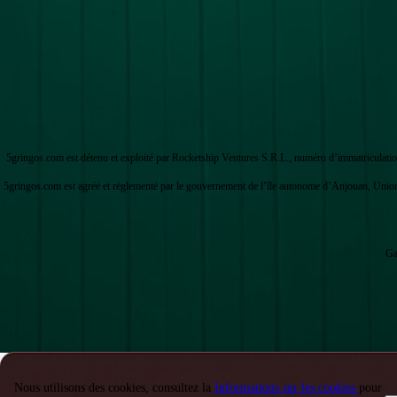
5gringos.com est détenu et exploité par Rocketship Ventures S.R.L., numéro d’immatriculatio
5gringos.com est agréé et réglementé par le gouvernement de l’île autonome d’Anjouan, Union d
Ga
Nous utilisons des cookies, consultez la
Informations sur les cookies
pour