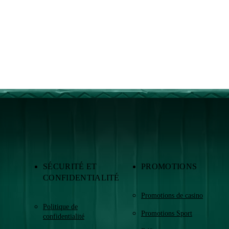
SÉCURITÉ ET
PROMOTIONS
CONFIDENTIALITÉ
Promotions de casino
Politique de
Promotions Sport
confidentialité