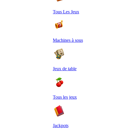
Tous Les Jeux
Machines à sous
Jeux de table
Tous les jeux
Jackpots