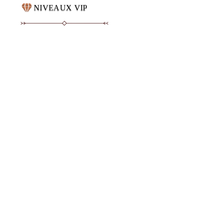
NIVEAUX VIP