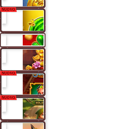
NUOVO
Gioca a
Gioca a
Gioca a
NUOVO
Gioca a
NUOVO
Gioca a
Gioca a