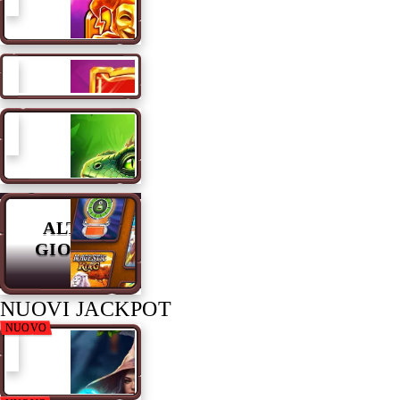
Gioca a
Gioca a
ALTRI
GIOCHI
NUOVI JACKPOT
NUOVO
Gioca a