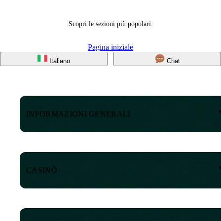
Scopri le sezioni più popolari.
Pagina iniziale
Italiano
Chat
INFORMAZIONI GENERALI
CASINÒ