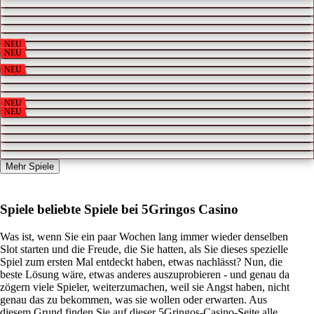
NEU
NEU
NEU
NEU
NEU
Mehr Spiele
Spiele beliebte Spiele bei 5Gringos Casino
Was ist, wenn Sie ein paar Wochen lang immer wieder denselben
Slot starten und die Freude, die Sie hatten, als Sie dieses spezielle
Spiel zum ersten Mal entdeckt haben, etwas nachlässt? Nun, die
beste Lösung wäre, etwas anderes auszuprobieren - und genau da
zögern viele Spieler, weiterzumachen, weil sie Angst haben, nicht
genau das zu bekommen, was sie wollen oder erwarten. Aus
diesem Grund finden Sie auf dieser 5Gringos-Casino-Seite alle