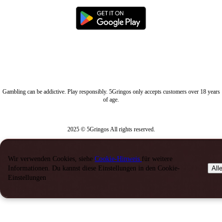
Gambling can be addictive. Play responsibly. 5Gringos only accepts customers over 18 years
of age.
2025 © 5Gringos All rights reserved.
Wir verwenden Cookies, siehe
Cookie-Hinweis
für weitere
Informationen. Du kannst diese Einstellungen in den
Cookie-
All
Einstellungen