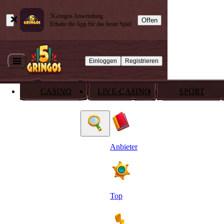
5Gringos Anwendung
Offen
Erhalte die App für das beste Spiel
Einloggen
Registrieren
CASINO
LIVE-CASINO
SPORT
Anbieter
Top