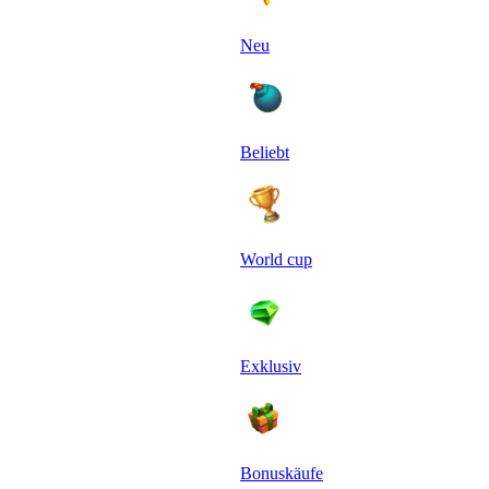
Neu
Beliebt
World cup
Exklusiv
Bonuskäufe