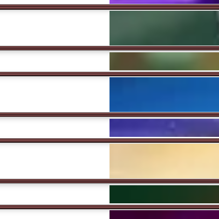
Spielen
Spielen
Spielen
Spielen
Spielen
Spielen