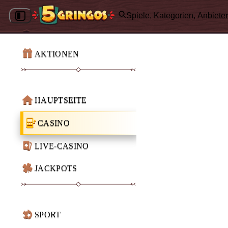
Spiele, Kategorien, Anbieter
AKTIONEN
HAUPTSEITE
CASINO
LIVE-CASINO
JACKPOTS
SPORT