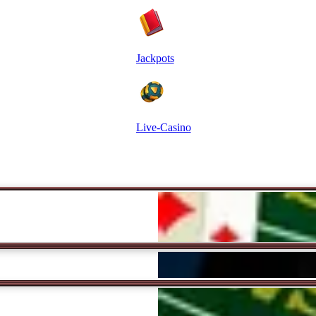
Jackpots
Live-Casino
Spielen
Spielen
Spielen