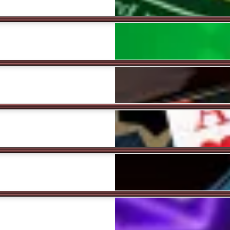
Spielen
Spielen
Spielen
Spielen
Spielen