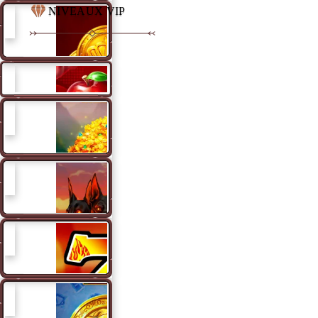
NIVEAUX VIP
Jouer
Jouer
Jouer
Jouer
Jouer
Jouer