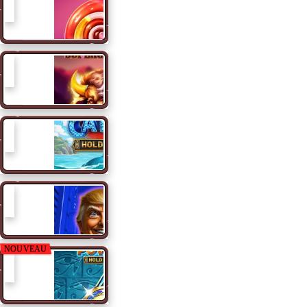
Jouer
Jouer
Jouer
Jouer
NOUVEAU
Jouer