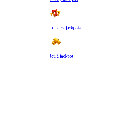
Tous les jackpots
Jeu à jackpot