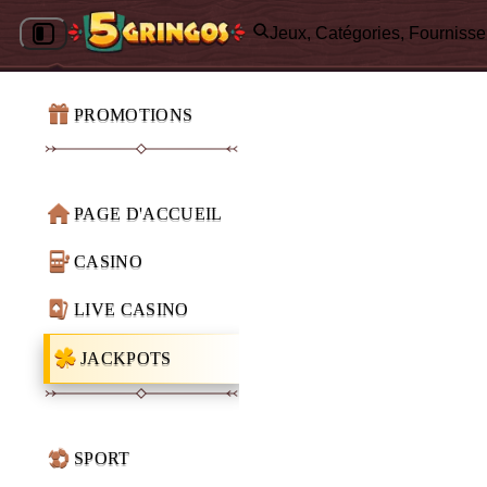
Jeux, Catégories, Fournisse
PROMOTIONS
PAGE D'ACCUEIL
CASINO
LIVE CASINO
JACKPOTS
SPORT