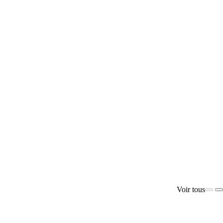
Voir tous