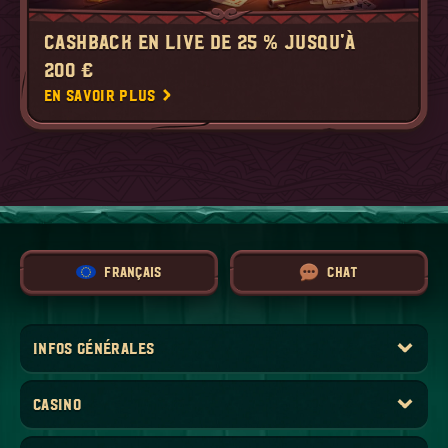
CASHBACK EN LIVE DE
25 %
JUSQU'À
200 €
EN SAVOIR PLUS
FRANÇAIS
CHAT
INFOS GÉNÉRALES
CASINO