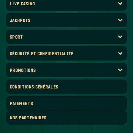
LIVE CASINO
JACKPOTS
SPORT
SÉCURITÉ ET CONFIDENTIALITÉ
PROMOTIONS
CONDITIONS GÉNÉRALES
PAIEMENTS
NOS PARTENAIRES