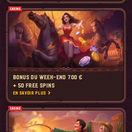
CASINO
BONUS DU WEEK-END
700 €
+ 50 FREE SPINS
EN SAVOIR PLUS
CASINO