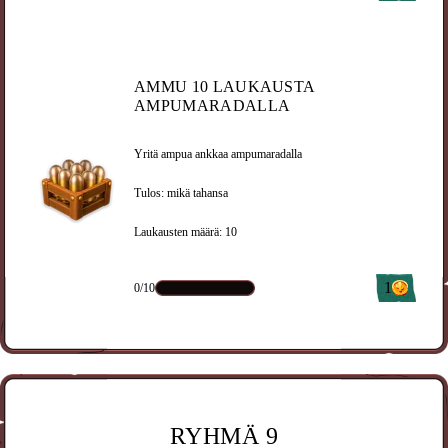
AMMU 10 LAUKAUSTA
AMPUMARADALLA
Yritä ampua ankkaa ampumaradalla
Tulos: mikä tahansa
Laukausten määrä: 10
1
0
/10
RYHMÄ 9