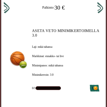
30 €
Palkinto:
ASETA VETO MINIMIKERTOIMELLA
3.0
Laji: mikä tahansa
Markkinat: ennakko- tai live
Minimipanos: mikä tahansa
Minimikerroin: 3.0
1
0
/1