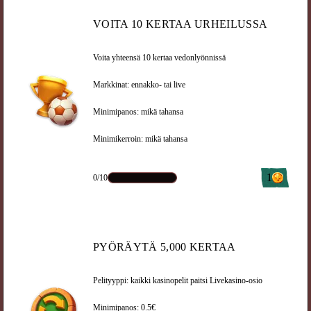
VOITA 10 KERTAA URHEILUSSA
Voita yhteensä 10 kertaa vedonlyönnissä
Markkinat: ennakko- tai live
Minimipanos: mikä tahansa
Minimikerroin: mikä tahansa
1
0
/10
PYÖRÄYTÄ 5,000 KERTAA
Pelityyppi: kaikki kasinopelit paitsi Livekasino-osio
Minimipanos: 0.5€