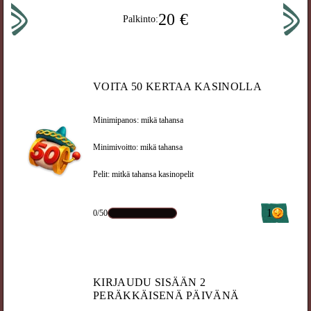
20 €
Palkinto:
VOITA 50 KERTAA KASINOLLA
Minimipanos: mikä tahansa
Minimivoitto: mikä tahansa
Pelit: mitkä tahansa kasinopelit
1
0
/50
KIRJAUDU SISÄÄN 2
PERÄKKÄISENÄ PÄIVÄNÄ