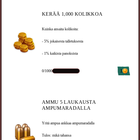
KERÄÄ 1,000 KOLIKKOA
Kuinka ansaita kolikoita:
- 5% jokaisesta talletuksesta
- 1% kaikista panoksista
1
0
/1000
AMMU 5 LAUKAUSTA
AMPUMARADALLA
Yritä ampua ankkaa ampumaradalla
Tulos: mikä tahansa