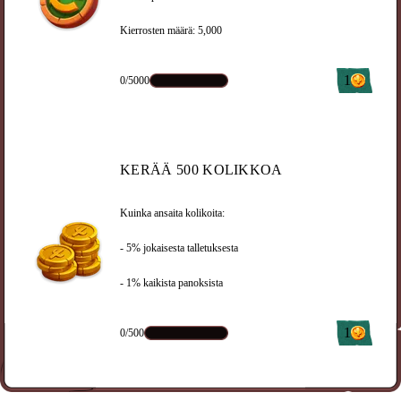
Kierrosten määrä: 5,000
1
0
/5000
KERÄÄ 500 KOLIKKOA
Kuinka ansaita kolikoita:
- 5% jokaisesta talletuksesta
- 1% kaikista panoksista
1
0
/500