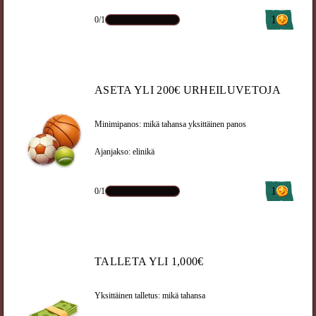
1
0
/1
ASETA YLI 200€ URHEILUVETOJA
Minimipanos: mikä tahansa yksittäinen panos
Ajanjakso: elinikä
1
0
/1
TALLETA YLI 1,000€
Yksittäinen talletus: mikä tahansa