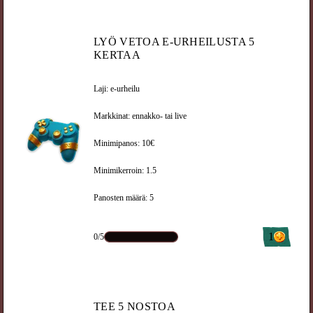
LYÖ VETOA E-URHEILUSTA 5
KERTAA
Laji: e-urheilu
Markkinat: ennakko- tai live
Minimipanos: 10€
Minimikerroin: 1.5
Panosten määrä: 5
1
0
/5
TEE 5 NOSTOA