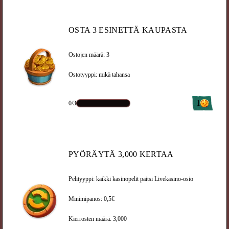
OSTA 3 ESINETTÄ KAUPASTA
Ostojen määrä: 3
Ostotyyppi: mikä tahansa
1
0
/3
PYÖRÄYTÄ 3,000 KERTAA
Pelityyppi: kaikki kasinopelit paitsi Livekasino-osio
Minimipanos: 0,5€
Kierrosten määrä: 3,000