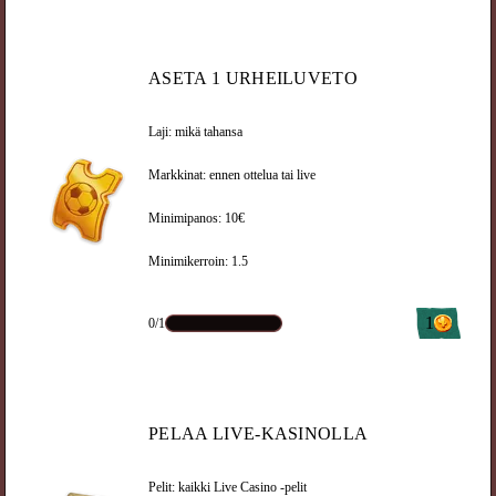
ASETA 1 URHEILUVETO
Laji: mikä tahansa
Markkinat: ennen ottelua tai live
Minimipanos: 10€
Minimikerroin: 1.5
1
0
/1
PELAA LIVE-KASINOLLA
Pelit: kaikki Live Casino -pelit