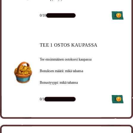
1
0
/10
TEE 1 OSTOS KAUPASSA
Tee ensimmäinen ostoksesi kaupassa
Bonuksen määrä: mikä tahansa
Bonustyyppi: mikä tahansa
1
0
/1