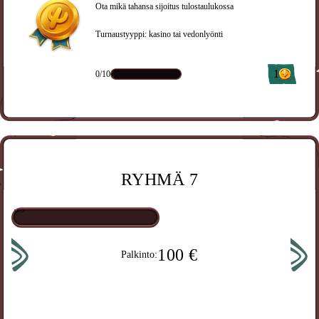
Ota mikä tahansa sijoitus tulostaulukossa
Turnaustyyppi: kasino tai vedonlyönti
1
0
/10
RYHMÄ 7
0/5
100 €
Palkinto: