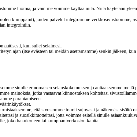
tomme luomia, ja vain me voimme käyttää niitä. Niitä käytetään yleensä
en kumppanit), joiden palvelut integroimme verkkosivustoomme, asettav
an integrointiin.
omaattisesti, kun suljet selaimesi.
itetyn ajan (itse evästeen tai meidän asettamamme) senkin jälkeen, kun s
aaksemme sinulle erinomaisen selauskokemuksen ja auttaaksemme meitä
e mainoksia, jotka vastaavat kiinnostuksen kohteitasi sivustoillamme
ntamme parantamiseen.
väärinkäytökset.
istaaksemme, että sivustomme toimii sujuvasti ja näkemäsi sisältö on 
tettasi ja suosikkituotteitasi, jotta voimme esitellä sinulle asiaankuuluva
olle, joko hakukoneen tai kumppaniverkoston kautta.