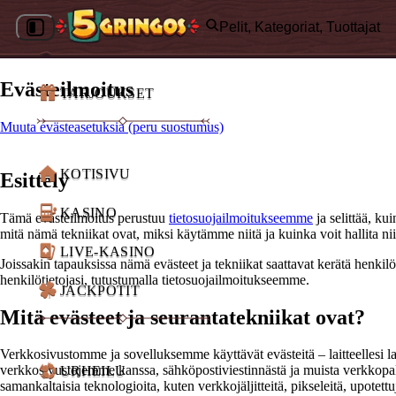
Pelit, Kategoriat, Tuottajat
Evästeilmoitus
TARJOUKSET
Muuta evästeasetuksia (peru suostumus)
KOTISIVU
Esittely
KASINO
Tämä evästeilmoitus perustuu
tietosuojailmoitukseemme
ja selittää, k
mitä nämä tekniikat ovat, miksi käytämme niitä ja kuinka voit hallita ni
LIVE-KASINO
Joissakin tapauksissa nämä evästeet ja tekniikat saattavat kerätä henkilöti
henkilötietojasi, tutustumalla tietosuojailmoitukseemme.
JACKPOTIT
Mitä evästeet ja seurantatekniikat ovat?
Verkkosivustomme ja sovelluksemme käyttävät evästeitä – laitteellesi 
verkkosivustojemme kanssa, sähköpostiviestinnästä ja muista verkko
URHEILU
samankaltaisia ​​teknologioita, kuten verkkojäljitteitä, pikseleitä, upotett