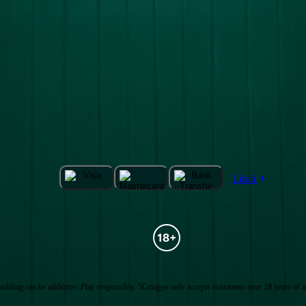
Lisää
mbling can be addictive. Play responsibly. 5Gringos only accepts customers over 18 years of a