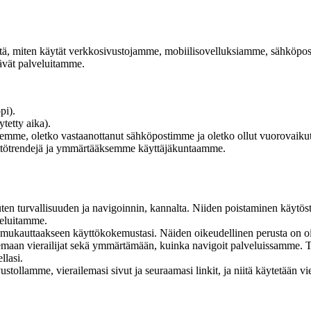
ä, miten käytät verkkosivustojamme, mobiilisovelluksiamme, sähköpo
ävät palveluitamme.
pi).
ytetty aika).
mme, oletko vastaanottanut sähköpostimme ja oletko ollut vuorovaikut
tötrendejä ja ymmärtääksemme käyttäjäkuntaamme.
.
uten turvallisuuden ja navigoinnin, kannalta. Niiden poistaminen käyt
veluitamme.
ue) mukauttaakseen käyttökokemustasi. Näiden oikeudellinen perusta on oi
emaan vierailijat sekä ymmärtämään, kuinka navigoit palveluissamme. 
llasi.
ustollamme, vierailemasi sivut ja seuraamasi linkit, ja niitä käytetään