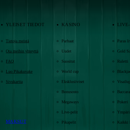
YLEISET TIEDOT
KASINO
LIVE
Tietoja meistä
Parhaat
Paras l
Ota meihin yhteyttä
Uudet
Gold S
FAQ
Suositut
Ruletti
Luo Pikakuvake
World cup
Blackja
Sivukartta
Eksklusiiviset
Visailup
Bonusosto
Baccara
Megaways
Pokeri
Live-pelit
Ympäri
MAKSUT
Pikapelit
Kaikki 