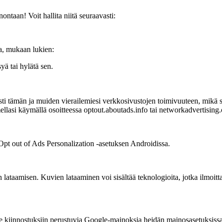
ntaan! Voit hallita niitä seuraavasti:
la, mukaan lukien:
yä tai hylätä sen.
esti tämän ja muiden vierailemiesi verkkosivustojen toimivuuteen, mikä
mellasi käymällä osoitteessa optout.aboutads.info tai networkadvertising.
 Opt out of Ads Personalization -asetuksen Androidissa.
lataamisen. Kuvien lataaminen voi sisältää teknologioita, jotka ilmoitt
tse kiinnostuksiin perustuvia Google-mainoksia heidän mainosasetuksiss