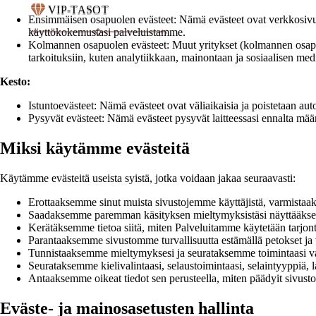
VIP-TASOT
Ensimmäisen osapuolen evästeet: Nämä evästeet ovat verkkosivus
käyttökokemustasi palveluistamme.
Kolmannen osapuolen evästeet: Muut yritykset (kolmannen osapuol
tarkoituksiin, kuten analytiikkaan, mainontaan ja sosiaalisen medi
Kesto:
Istuntoevästeet: Nämä evästeet ovat väliaikaisia ​​ja poistetaan aut
Pysyvät evästeet: Nämä evästeet pysyvät laitteessasi ennalta määr
Miksi käytämme evästeitä
Käytämme evästeitä useista syistä, jotka voidaan jakaa seuraavasti:
Erottaaksemme sinut muista sivustojemme käyttäjistä, varmist
Saadaksemme paremman käsityksen mieltymyksistäsi näyttääksemm
Kerätäksemme tietoa siitä, miten Palveluitamme käytetään tarjo
Parantaaksemme sivustomme turvallisuutta estämällä petokset ja 
Tunnistaaksemme mieltymyksesi ja seurataksemme toimintaasi varm
Seurataksemme kielivalintaasi, selaustoimintaasi, selaintyyppiä, lai
Antaaksemme oikeat tiedot sen perusteella, miten päädyit sivust
Eväste- ja mainosasetusten hallinta