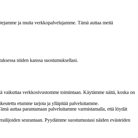
stejamme ja muita verkkopalvelujamme. Tämä auttaa meitä
uksessa niiden kanssa suostumuksellasi.
östä vaikuttaa verkkosivustomme toimintaan. Käytämme näitä, koska on
keutettu etumme tarjota ja ylläpitää palveluitamme.
Tämä auttaa parantamaan palveluitamme varmistamalla, että löydät
 vierailijoiden seurantaan. Pyydämme suostumustasi näiden evästeiden