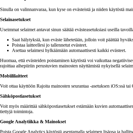
Sinulla on valinnanvaraa, kun kyse on evästeistä ja niiden käytöstä maino
Selainasetukset
Useimmat selaimet antavat sinun säätää evästeasetuksiasi useilla tavoil
Saat hälytyksiä, kun eväste lähetetään, jolloin voit päättää hyväks
Poistaa laitteellesi jo tallennetut evästeet.
Asettaa selaimesi hylkäämään automaattisesti kaikki evästeet.
Huomaa, että evästeiden poistaminen käytöstä voi vaikuttaa negatiivis
rajoittaa aihepiiriin perustuvien mainosten näyttämistä nykyisellä selai
Mobiililaitteet
Voit ottaa käyttöön Rajoita mainosten seurantaa -asetuksen iOS:ssä tai
Sähköpostiasetukset
Voit myös määrittää sähköpostiasetukset estämään kuvien automaattisen 
tiettyjä toimintoja.
Google Analytiikka & Mainokset
Poista Google Analytics käytöstä asentamalla selaimen lisäosa ja halli