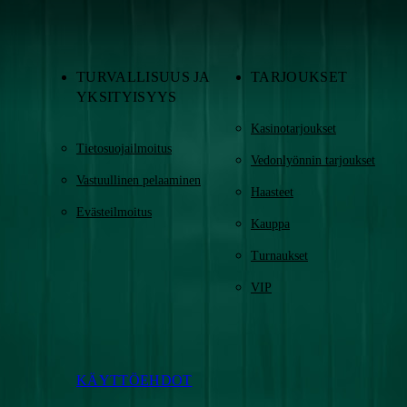
TURVALLISUUS JA
TARJOUKSET
YKSITYISYYS
Kasinotarjoukset
Tietosuojailmoitus
Vedonlyönnin tarjoukset
Vastuullinen pelaaminen
Haasteet
Evästeilmoitus
Kauppa
Turnaukset
VIP
KÄYTTÖEHDOT