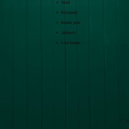
Slotit
Pöytäpelit
Kaikki pelit
Jackpotit
Live-kasino
Ga