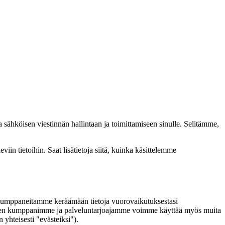
 sähköisen viestinnän hallintaan ja toimittamiseen sinulle. Selitämme,
eviin tietoihin. Saat lisätietoja siitä, kuinka käsittelemme
en kumppaneitamme keräämään tietoja vuorovaikutuksestasi
uolen kumppanimme ja palveluntarjoajamme voimme käyttää myös muita
n yhteisesti "evästeiksi").