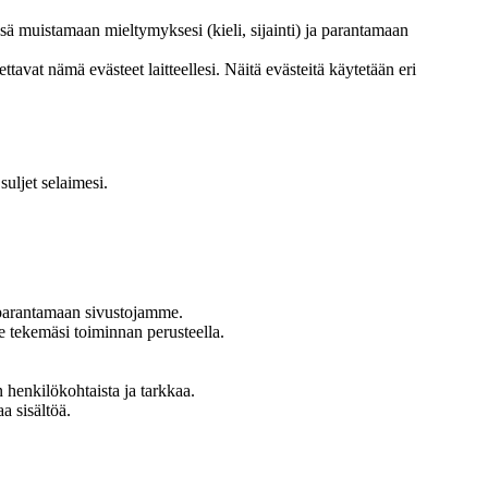
 muistamaan mieltymyksesi (kieli, sijainti) ja parantamaan
at nämä evästeet laitteellesi. Näitä evästeitä käytetään eri
uljet selaimesi.
 parantamaan sivustojamme.
 tekemäsi toiminnan perusteella.
henkilökohtaista ja tarkkaa.
a sisältöä.