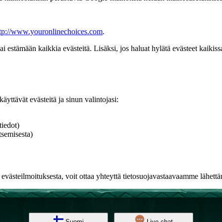
tp://www.youronlinechoices.com
.
ai estämään kaikkia evästeitä. Lisäksi, jos haluat hylätä evästeet kaikiss
äyttävät evästeitä ja sinun valintojasi:
tiedot)
tsemisesta)
tä evästeilmoituksesta, voit ottaa yhteyttä tietosuojavastaavaamme lähet
Suomi
Live-chat