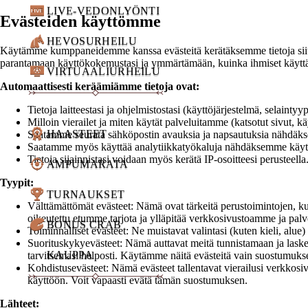
LIVE-VEDONLYÖNTI
Evästeiden käyttömme
HEVOSURHEILU
Käytämme kumppaneidemme kanssa evästeitä kerätäksemme tietoja siit
parantamaan käyttökokemustasi ja ymmärtämään, kuinka ihmiset käytt
VIRTUAALIURHEILU
Automaattisesti keräämiämme tietoja ovat:
Tietoja laitteestasi ja ohjelmistostasi (käyttöjärjestelmä, selaintyyp
Milloin vierailet ja miten käytät palveluitamme (katsotut sivut, kä
HAASTEET
Saatamme seurata sähköpostin avauksia ja napsautuksia nähdäkse
Saatamme myös käyttää analytiikkatyökaluja nähdäksemme käyt
Tietoja sijainnistasi voidaan myös kerätä IP-osoitteesi perusteella
AMPUMARATA
Tyypit:
TURNAUKSET
Välttämättömät evästeet: Nämä ovat tärkeitä perustoimintojen, k
oikeutettu etumme tarjota ja ylläpitää verkkosivustoamme ja pal
BONUS CRAB
Toiminnalliset evästeet: Ne muistavat valintasi (kuten kieli, al
Suorituskykyevästeet: Nämä auttavat meitä tunnistamaan ja lask
KAUPPA
tarvitsemasi helposti. Käytämme näitä evästeitä vain suostumukse
Kohdistusevästeet: Nämä evästeet tallentavat vierailusi verkkosiv
käyttöön. Voit vapaasti evätä tämän suostumuksen.
Lähteet: