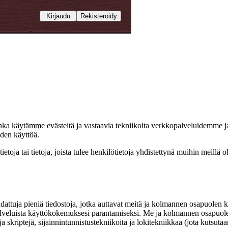
Kirjaudu
Rekisteröidy
uinka käytämme evästeitä ja vastaavia tekniikoita verkkopalveluidemme ja
iden käyttöä.
etoja tai tietoja, joista tulee henkilötietoja yhdistettynä muihin meillä ol
ladattuja pieniä tiedostoja, jotka auttavat meitä ja kolmannen osapuol
palveluista käyttökokemuksesi parantamiseksi. Me ja kolmannen osap
uja skriptejä, sijainnintunnistustekniikoita ja lokitekniikkaa (jota kutsutaa