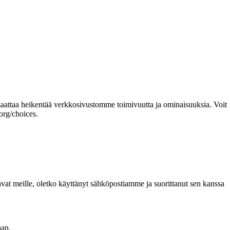
 saattaa heikentää verkkosivustomme toimivuutta ja ominaisuuksia. Voit
org/choices.
avat meille, oletko käyttänyt sähköpostiamme ja suorittanut sen kanssa
aan.