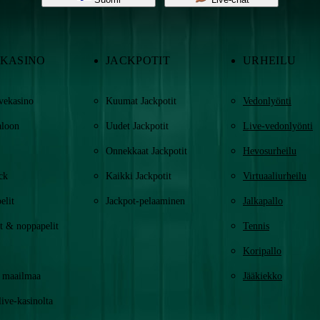
-KASINO
JACKPOTIT
URHEILU
ivekasino
Kuumat Jackpotit
Vedonlyönti
aloon
Uudet Jackpotit
Live-vedonlyönti
Onnekkaat Jackpotit
Hevosurheilu
ck
Kaikki Jackpotit
Virtuaaliurheilu
elit
Jackpot-pelaaminen
Jalkapallo
t & noppapelit
Tennis
Koripallo
 maailmaa
Jääkiekko
live-kasinolta