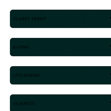
YLEISET TIEDOT
KASINO
LIVE-KASINO
JACKPOTIT