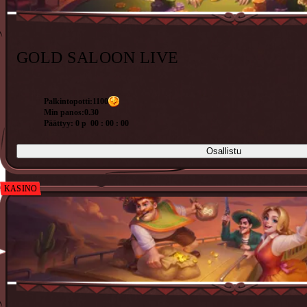
GOLD SALOON LIVE
Palkintopotti:
1100
Min panos:
0.30
Päättyy:
0
p
00
:
00
:
00
Osallistu
KASINO