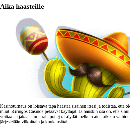
Aika haasteille
Kasinoturnaus on loistava tapa haastaa sisäinen itsesi ja todistaa, että o
muut 5Gringos Casinoa pelaavat käyttäjät. Ja hauskin osa on, että sinu
voittaa tai jakaa suuria rahapotteja. Löydät melkein aina oikean vaihto
järjestetään viikoittain ja kuukausittain.