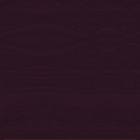
Palkinto
Min pa
Päättyy
TUHANSIA ONLINE-KASINOPELEJÄ, JOIDEN PARISSA VOIT
PITÄÄ HAUSKAA
KASINO
5Gringos tarjoaa yhden suurimmista pelikirjastoista, jossa on yli 4
000 erimuotoista ja -kokoista onnenpeliä. Näitä ovat erilaisia ​​
muunnelmia
online-kolikkopeleistä
, pöytäpeleistä, livekasinon
peleistä ja jackpoteista. Kaikki julkaisut ovat toimittaneet sinulle
alan hienoimmat pelitoimittajat, jotka esittelevät vain pelit, joissa
on paras grafiikka ja mukaansatempaavimmat tarinat. Tietenkin
avuksesi online-kasinopelit on järjestetty huolellisesti eri osiin, jotta
voit selata niitä vaivattomasti. Luokat ovat:
KUU
Parhaat
Uudet
Palkinto
Suositut
Min pa
Slotit
Päättyy
Live Casino
Pöytäpelit