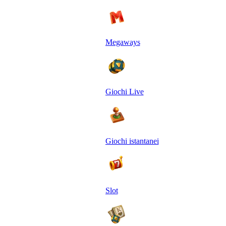
Megaways
Giochi Live
Giochi istantanei
Slot