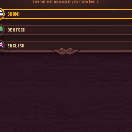
Tuemme maassasi myös näitä kieliä:
SUOMI
DEN PARISSA VOIT PITÄÄ HAUSKAA
DEUTSCH
jastoista, jossa on yli 4 000 erimuotoista ja -kokoista onnenpeliä. Näi
tä
, pöytäpeleistä, livekasinon peleistä ja jackpoteista. Kaikki julkaisut o
ENGLISH
mittajat, jotka esittelevät vain pelit, joissa on paras grafiikka ja
ksesi online-kasinopelit on järjestetty huolellisesti eri osiin, jotta vo
kasinopelin laajaan valikoimaansa, joka on pelaajien mieleen. Näin oll
ksen kokoelmamme tarjoaman määrän ja laadun ansiosta. Nauti eri t
, kuten bonuskierroksista, laajenevista wildeista, ilmaiskierroksista ja 