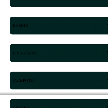
KASINO
LIVE-KASINO
JACKPOTIT
URHEILU