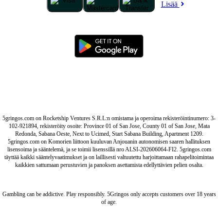
Lisää
5gringos.com on Rocketship Ventures S.R.L:n omistama ja operoima rekisteröintinumero: 3-
102-921894, rekisteröity osoite: Province 01 of San Jose, County 01 of San Jose, Mata
Redonda, Sabana Oeste, Next to Ucimed, Start Sabana Building, Apartment 1209.
5gringos.com on Komorien liittoon kuuluvan Anjouanin autonomisen saaren hallituksen
lisensoima ja sääntelemä, ja se toimii lisenssillä nro ALSI-202606064-FI2. 5gringos.com
täyttää kaikki sääntelyvaatimukset ja on laillisesti valtuutettu harjoittamaan rahapelitoimintaa
kaikkien sattumaan perustuvien ja panoksen asettamista edellyttävien pelien osalta.
Gambling can be addictive. Play responsibly. 5Gringos only accepts customers over 18 years
of age.