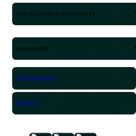
TURVALLISUUS JA YKSITYISYYS
TARJOUKSET
KÄYTTÖEHDOT
MAKSUT