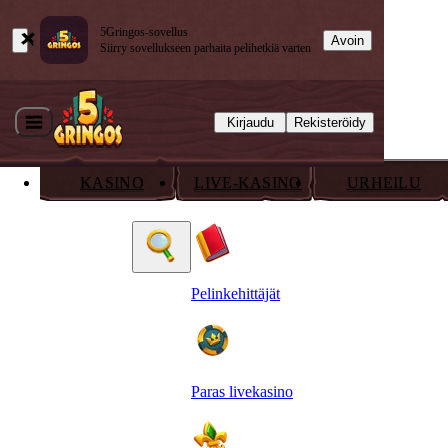
5Gringos-sovellus
Avoin
Siirry sovellukseen parhaita pelihetkiä varten
Kirjaudu
Rekisteröidy
KASINO
LIVE-KASINO
URHEILU
Pelinkehittäjät
Paras livekasino