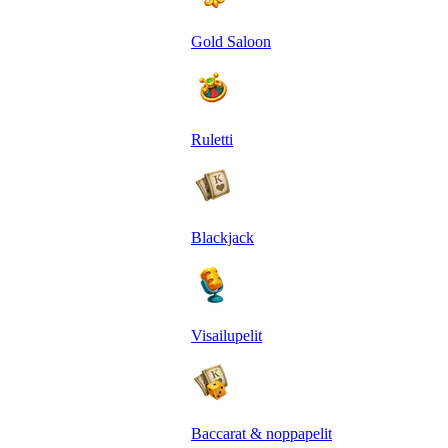
Gold Saloon
Ruletti
Blackjack
Visailupelit
Baccarat & noppapelit