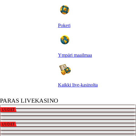
Pokeri
Ympäri maailmaa
Kaikki live-kasinolta
PARAS LIVEKASINO
UUDET
UUDET