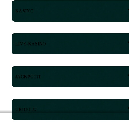
KASINO
LIVE-KASINO
JACKPOTIT
URHEILU